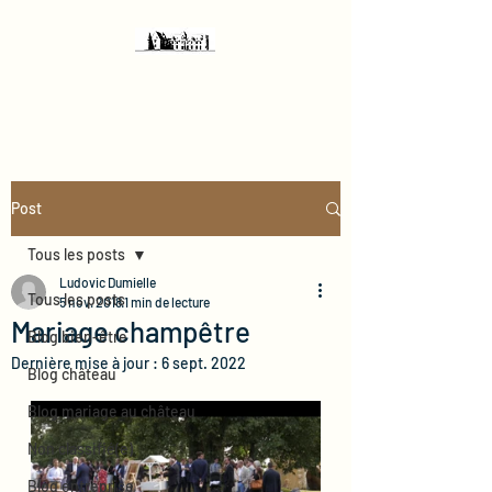
Château de Chéronne
Post
Tous les posts
Ludovic Dumielle
Tous les posts
5 nov. 2018
1 min de lecture
Mariage champêtre
Blog bien-être
Dernière mise à jour :
6 sept. 2022
Blog château
Blog mariage au château
Non classifié(e)
Blog entreprise