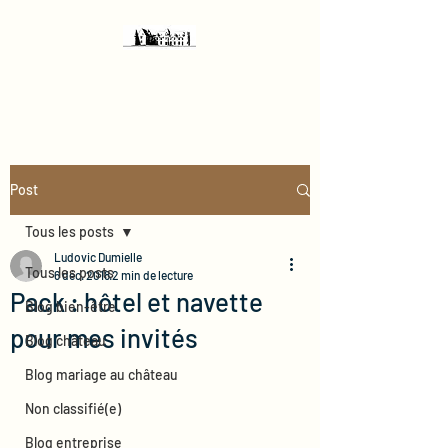
Château de Chéronne
Post
Tous les posts
Ludovic Dumielle
Tous les posts
6 déc. 2018
2 min de lecture
Pack : hôtel et navette
Blog bien-être
pour mes invités
Blog château
Blog mariage au château
Non classifié(e)
Blog entreprise