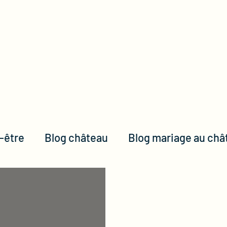
Accueil
Le domaine
-être
Blog château
Blog mariage au châ
g entreprise
photos