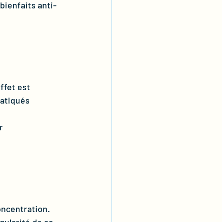
 bienfaits anti-
effet est 
ratiqués 
r 
ncentration. 