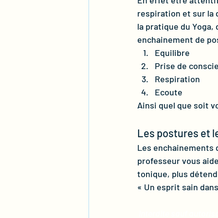
En effet être attenti
respiration et sur la
la pratique du Yoga,
enchainement de pos
Equilibre
Prise de consci
Respiration
Ecoute
Ainsi quel que soit v
Les postures et 
Les enchainements q
professeur vous aider
tonique, plus détend
« Un esprit sain dans 
 interdite sauf autoris