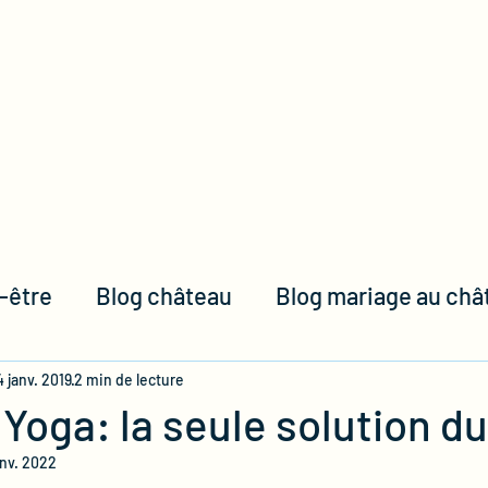
Accueil
Le domaine
-être
Blog château
Blog mariage au châ
g entreprise
photos
 janv. 2019
2 min de lecture
 Yoga: la seule solution d
anv. 2022