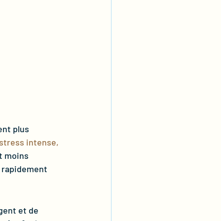
ent plus 
stress intense,
t moins 
e rapidement 
gent et de 