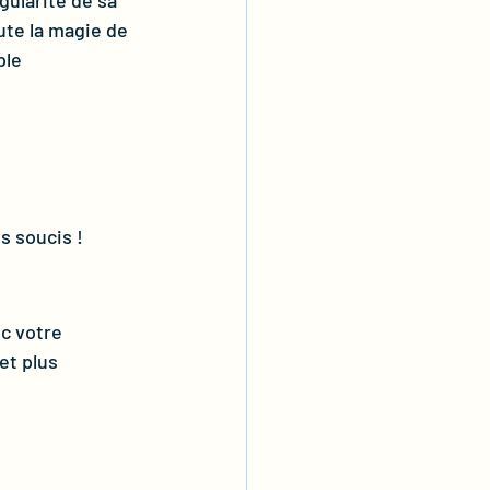
gularité de sa 
ute la magie de 
le 
s soucis !
c votre 
et plus 