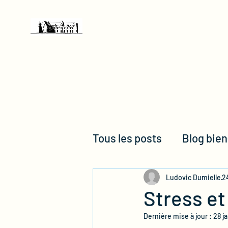
Château de Chéronne
Tous les posts
Blog bien
Non classifié(e)
Blo
Ludovic Dumielle
24
Stress et
Dernière mise à jour :
28 j