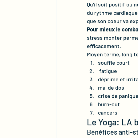
Qu’il soit positif ou
du rythme cardiaque, 
que son coeur va exp
Pour mieux le combat
stress monter permet
efficacement. 
Moyen terme, long te
souffle court
 fatigue 
déprime et irrita
mal de dos 
crise de paniqu
burn-out
cancers
Le Yoga: LA bo
Bénéfices anti-s