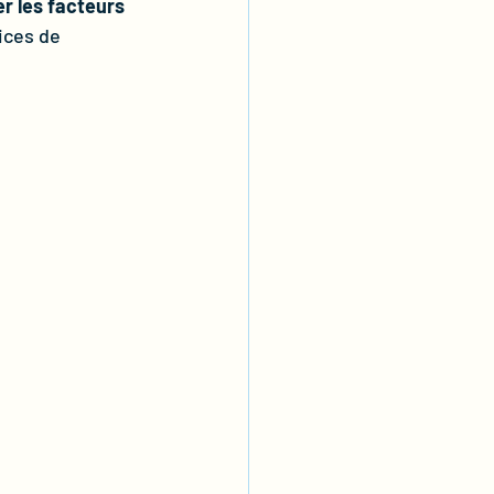
er les facteurs 
cices de 