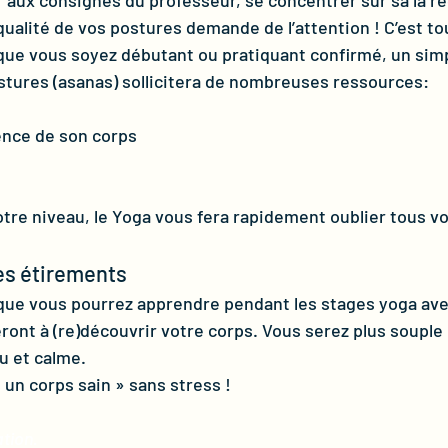
f aux consignes du professeur, se concentrer sur sa la ré
 qualité de vos postures demande de l’attention ! C’est to
 que vous soyez débutant ou pratiquant confirmé, un simp
tures (asanas) sollicitera de nombreuses ressources:
ence de son corps
otre niveau, le Yoga vous fera rapidement oublier tous vo
les étirements
ue vous pourrez apprendre pendant les stages yoga ave
ont à (re)découvrir votre corps. Vous serez plus souple 
u et calme.
un corps sain » sans stress !    
ation.