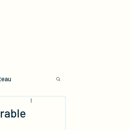
Mariage
Yoga
Galerie
Blog
Événements
Plus
teau
urable